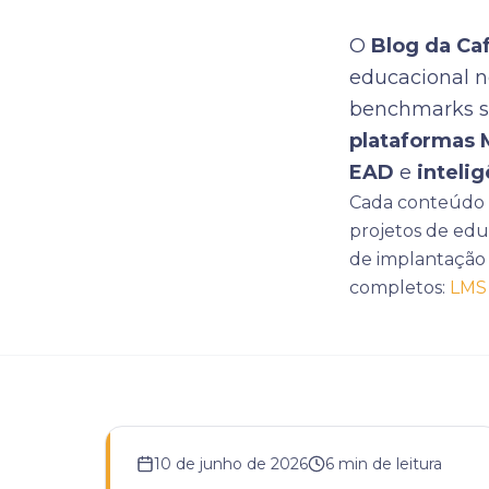
O
Blog da Ca
educacional n
benchmarks 
plataformas 
EAD
e
intelig
Cada conteúdo é
projetos de edu
de implantação 
completos:
LMS 
10 de junho de 2026
6
min de leitura