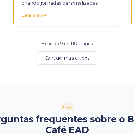
criando jornadas personalizadas,
automatizando tarefas e melhorando
Leia mais
a retenção.
Exibindo
9
de
110
artigos
Carregar mais artigos
FAQ
guntas frequentes sobre o 
Café EAD