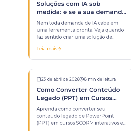
Soluções com IA sob
medida: e se a sua demanda
não couber em uma
Nem toda demanda de IA cabe em
ferramenta pronta?
uma ferramenta pronta. Veja quando
faz sentido criar uma solução de
inteligência artificial sob medida para a
Leia mais
sua instituição.
23 de abril de 2026
8
min de leitura
Como Converter Conteúdo
Legado (PPT) em Cursos
SCORM
Aprenda como converter seu
conteúdo legado de PowerPoint
(PPT) em cursos SCORM interativos e
rastreáveis. Um guia completo para