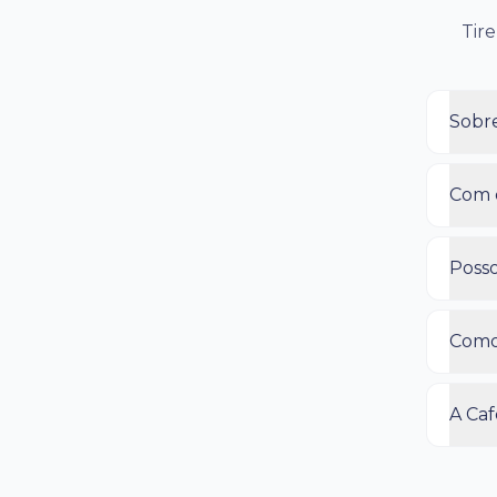
Tire
Sobre
Com q
Posso
Como 
A Caf