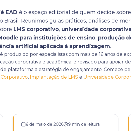
fé EAD
é o espaço editorial de quem decide sobre
o Brasil. Reunimos guias práticos, análises de me
sobre
LMS corporativo
,
universidade corporativa
Moodle para instituições de ensino
,
produção d
ência artificial aplicada à aprendizagem
.
 produzido por especialistas com mais de 16 anos de ex
cação corporativa e acadêmica, e revisado para apoiar de
de plataforma a estratégia de engajamento. Comece pel
Corporativo
,
Implantação de LMS
e
Universidade Corpora
6 de maio de 2026
9
min de leitura