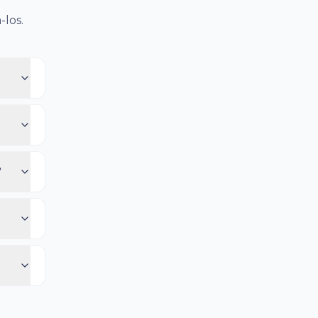
-los.
?