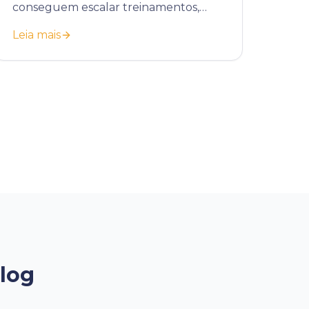
conseguem escalar treinamentos,
padronizar processos e reduzir custos
Leia mais
operacionais com educação
corporativa.
Blog