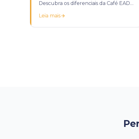
Descubra os diferenciais da Café EAD
para potencializar o treinamento da
Leia mais
sua empresa.
Per