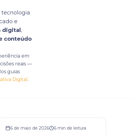
 tecnologia
rcado e
 digital
,
e conteúdo
periência em
cisões reais —
os guias
tiva Digital
.
6 de maio de 2026
6
min de leitura