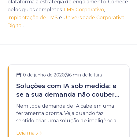
plataforma a estratégia de engajamento. Comece
pelos guias completos:
LMS Corporativo
,
Implantação de LMS
e
Universidade Corporativa
Digital
.
10 de junho de 2026
6
min de leitura
Soluções com IA sob medida: e
se a sua demanda não couber
em uma ferramenta pronta?
Nem toda demanda de IA cabe em uma
ferramenta pronta. Veja quando faz
sentido criar uma solução de inteligência
artificial sob medida para a sua instituição.
Leia mais