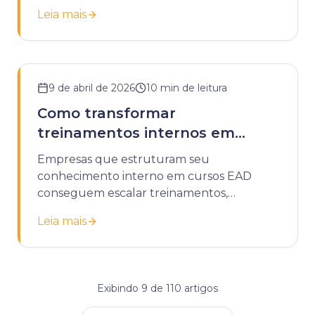
tarefas e melhorando a retenção.
Leia mais
9 de abril de 2026
10
min de leitura
Como transformar
treinamentos internos em
cursos EAD
Empresas que estruturam seu
conhecimento interno em cursos EAD
conseguem escalar treinamentos,
padronizar processos e reduzir custos
Leia mais
operacionais com educação corporativa.
Exibindo
9
de
110
artigos