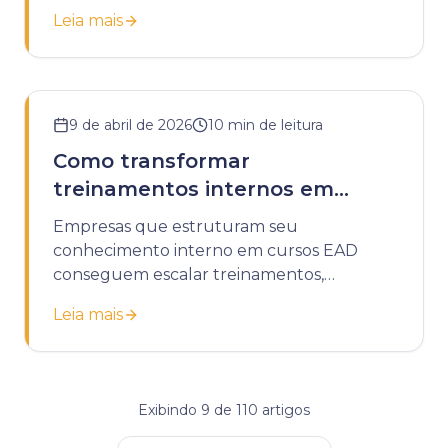
tarefas e melhorando a retenção.
Leia mais
9 de abril de 2026
10
min de leitura
Como transformar
treinamentos internos em
cursos EAD
Empresas que estruturam seu
conhecimento interno em cursos EAD
conseguem escalar treinamentos,
padronizar processos e reduzir custos
Leia mais
operacionais com educação corporativa.
Exibindo
9
de
110
artigos