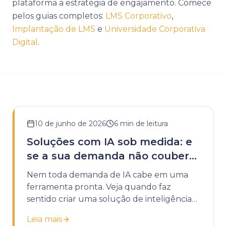
plataforma a estratégia de engajamento. Comece
pelos guias completos:
LMS Corporativo
,
Implantação de LMS
e
Universidade Corporativa
Digital
.
10 de junho de 2026
6
min de leitura
Soluções com IA sob medida: e
se a sua demanda não couber
em uma ferramenta pronta?
Nem toda demanda de IA cabe em uma
ferramenta pronta. Veja quando faz
sentido criar uma solução de inteligência
artificial sob medida para a sua instituição.
Leia mais