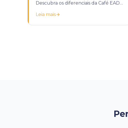
Descubra os diferenciais da Café EAD
para potencializar o treinamento da
Leia mais
sua empresa.
Per