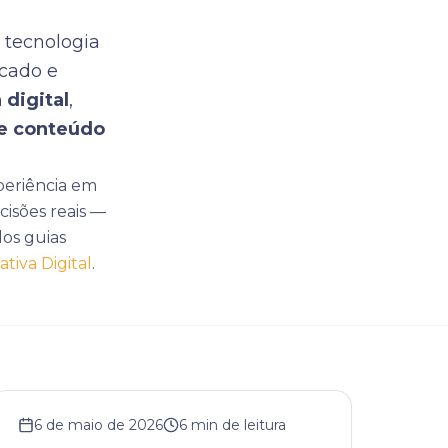
 tecnologia
rcado e
 digital
,
e conteúdo
periência em
cisões reais —
os guias
tiva Digital
.
6 de maio de 2026
6
min de leitura