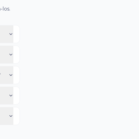
-los.
?