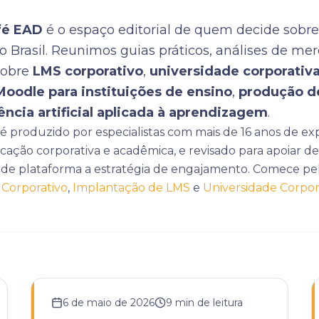
fé EAD
é o espaço editorial de quem decide sobre
o Brasil. Reunimos guias práticos, análises de me
sobre
LMS corporativo
,
universidade corporativa
Moodle para instituições de ensino
,
produção d
ência artificial aplicada à aprendizagem
.
 produzido por especialistas com mais de 16 anos de ex
cação corporativa e acadêmica, e revisado para apoiar de
de plataforma a estratégia de engajamento. Comece pel
Corporativo
,
Implantação de LMS
e
Universidade Corpora
6 de maio de 2026
9
min de leitura