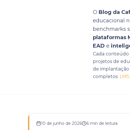
O
Blog da Ca
educacional n
benchmarks 
plataformas 
EAD
e
intelig
Cada conteúdo é
projetos de edu
de implantação 
completos:
LMS 
10 de junho de 2026
6
min de leitura