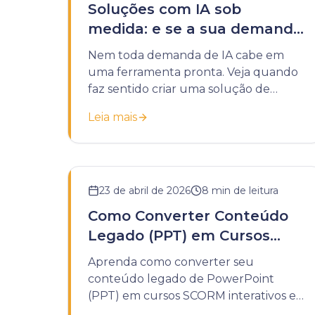
Soluções com IA sob
medida: e se a sua demanda
não couber em uma
Nem toda demanda de IA cabe em
ferramenta pronta?
uma ferramenta pronta. Veja quando
faz sentido criar uma solução de
inteligência artificial sob medida para a
Leia mais
sua instituição.
23 de abril de 2026
8
min de leitura
Como Converter Conteúdo
Legado (PPT) em Cursos
SCORM
Aprenda como converter seu
conteúdo legado de PowerPoint
(PPT) em cursos SCORM interativos e
rastreáveis. Um guia completo para