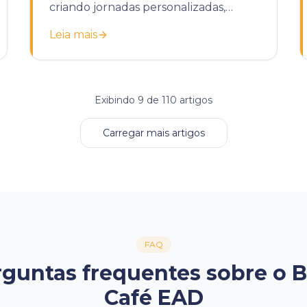
criando jornadas personalizadas,
automatizando tarefas e melhorando
Leia mais
a retenção.
Exibindo
9
de
110
artigos
Carregar mais artigos
FAQ
guntas frequentes sobre o 
Café EAD