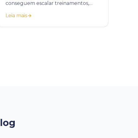
conseguem escalar treinamentos,
padronizar processos e reduzir custos
Leia mais
operacionais com educação
corporativa.
Blog