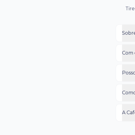
Tire
Sobre
Com q
Posso
Como 
A Caf