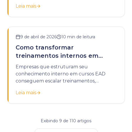
tarefas e melhorando a retenção.
Leia mais
9 de abril de 2026
10
min de leitura
Como transformar
treinamentos internos em
cursos EAD
Empresas que estruturam seu
conhecimento interno em cursos EAD
conseguem escalar treinamentos,
padronizar processos e reduzir custos
Leia mais
operacionais com educação corporativa.
Exibindo
9
de
110
artigos