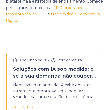
plataforma a estratégia de engajamento. Comece
pelos guias completos:
LMS Corporativo
,
Implantação de LMS
e
Universidade Corporativa
Digital
.
10 de junho de 2026
6
min de leitura
Soluções com IA sob medida: e
se a sua demanda não couber
em uma ferramenta pronta?
Nem toda demanda de IA cabe em uma
ferramenta pronta. Veja quando faz
sentido criar uma solução de inteligência
artificial sob medida para a sua instituição.
Leia mais