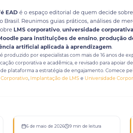
fé EAD
é o espaço editorial de quem decide sobre
o Brasil. Reunimos guias práticos, análises de me
sobre
LMS corporativo
,
universidade corporativa
Moodle para instituições de ensino
,
produção d
ência artificial aplicada à aprendizagem
.
 produzido por especialistas com mais de 16 anos de ex
cação corporativa e acadêmica, e revisado para apoiar de
de plataforma a estratégia de engajamento. Comece pel
Corporativo
,
Implantação de LMS
e
Universidade Corpora
6 de maio de 2026
9
min de leitura