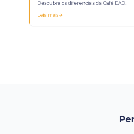
Descubra os diferenciais da Café EAD
para potencializar o treinamento da
Leia mais
sua empresa.
Per