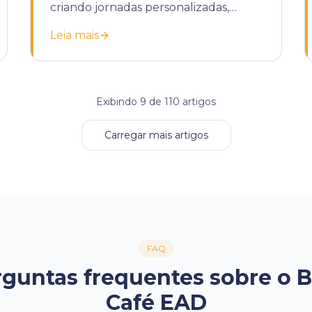
criando jornadas personalizadas,
automatizando tarefas e melhorando
Leia mais
a retenção.
Exibindo
9
de
110
artigos
Carregar mais artigos
FAQ
guntas frequentes sobre o 
Café EAD