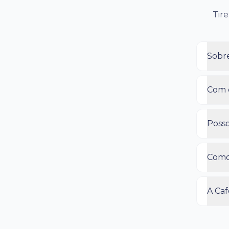
Tire
Sobre
Com q
Posso
Como 
A Caf