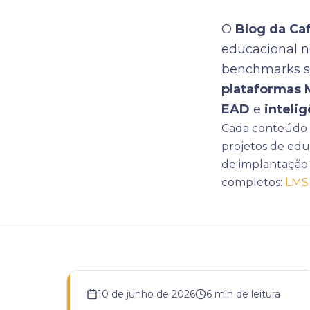
O
Blog da Ca
educacional n
benchmarks 
plataformas 
EAD
e
intelig
Cada conteúdo é
projetos de edu
de implantação 
completos:
LMS 
10 de junho de 2026
6
min de leitura