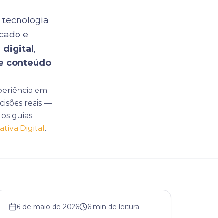
 tecnologia
rcado e
 digital
,
e conteúdo
periência em
cisões reais —
os guias
tiva Digital
.
6 de maio de 2026
6
min de leitura