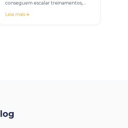
conseguem escalar treinamentos,
padronizar processos e reduzir custos
Leia mais
operacionais com educação
corporativa.
Blog