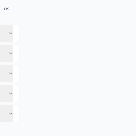
-los.
?