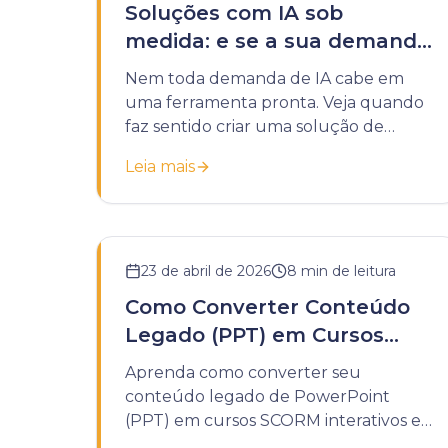
Soluções com IA sob
medida: e se a sua demanda
não couber em uma
Nem toda demanda de IA cabe em
ferramenta pronta?
uma ferramenta pronta. Veja quando
faz sentido criar uma solução de
inteligência artificial sob medida para a
Leia mais
sua instituição.
23 de abril de 2026
8
min de leitura
Como Converter Conteúdo
Legado (PPT) em Cursos
SCORM
Aprenda como converter seu
conteúdo legado de PowerPoint
(PPT) em cursos SCORM interativos e
rastreáveis. Um guia completo para