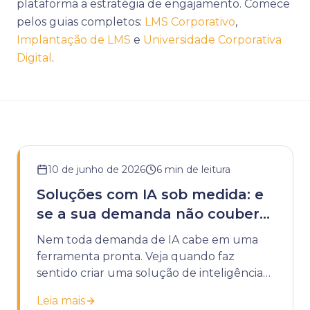
plataforma a estratégia de engajamento. Comece
pelos guias completos:
LMS Corporativo
,
Implantação de LMS
e
Universidade Corporativa
Digital
.
10 de junho de 2026
6
min de leitura
Soluções com IA sob medida: e
se a sua demanda não couber
em uma ferramenta pronta?
Nem toda demanda de IA cabe em uma
ferramenta pronta. Veja quando faz
sentido criar uma solução de inteligência
artificial sob medida para a sua instituição.
Leia mais