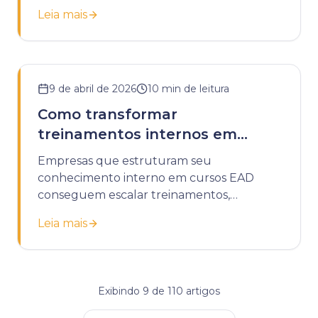
tarefas e melhorando a retenção.
Leia mais
9 de abril de 2026
10
min de leitura
Como transformar
treinamentos internos em
cursos EAD
Empresas que estruturam seu
conhecimento interno em cursos EAD
conseguem escalar treinamentos,
padronizar processos e reduzir custos
Leia mais
operacionais com educação corporativa.
Exibindo
9
de
110
artigos