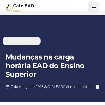
Blog
Mudanças na carga horária EAD do Ensino Superior
Café EAD
Início
EDTECH
Voltar para o blog
Mudanças na carga
horária EAD do Ensino
Superior
17 de março de 2023
Cafe EAD
4
min de leitura