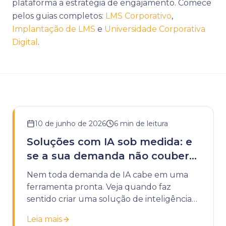
plataforma a estratégia de engajamento. Comece
pelos guias completos:
LMS Corporativo
,
Implantação de LMS
e
Universidade Corporativa
Digital
.
10 de junho de 2026
6
min de leitura
Soluções com IA sob medida: e
se a sua demanda não couber
em uma ferramenta pronta?
Nem toda demanda de IA cabe em uma
ferramenta pronta. Veja quando faz
sentido criar uma solução de inteligência
artificial sob medida para a sua instituição.
Leia mais