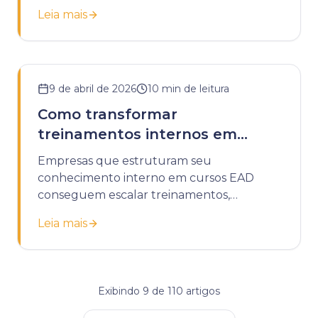
tarefas e melhorando a retenção.
Leia mais
9 de abril de 2026
10
min de leitura
Como transformar
treinamentos internos em
cursos EAD
Empresas que estruturam seu
conhecimento interno em cursos EAD
conseguem escalar treinamentos,
padronizar processos e reduzir custos
Leia mais
operacionais com educação corporativa.
Exibindo
9
de
110
artigos