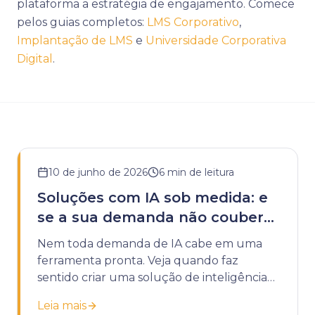
plataforma a estratégia de engajamento. Comece
pelos guias completos:
LMS Corporativo
,
Implantação de LMS
e
Universidade Corporativa
Digital
.
10 de junho de 2026
6
min de leitura
Soluções com IA sob medida: e
se a sua demanda não couber
em uma ferramenta pronta?
Nem toda demanda de IA cabe em uma
ferramenta pronta. Veja quando faz
sentido criar uma solução de inteligência
artificial sob medida para a sua instituição.
Leia mais