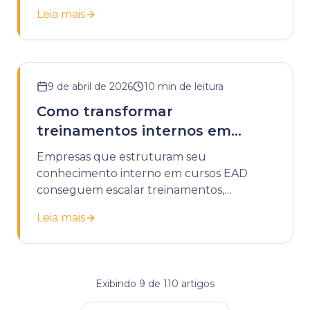
tarefas e melhorando a retenção.
Leia mais
9 de abril de 2026
10
min de leitura
Como transformar
treinamentos internos em
cursos EAD
Empresas que estruturam seu
conhecimento interno em cursos EAD
conseguem escalar treinamentos,
padronizar processos e reduzir custos
Leia mais
operacionais com educação corporativa.
Exibindo
9
de
110
artigos